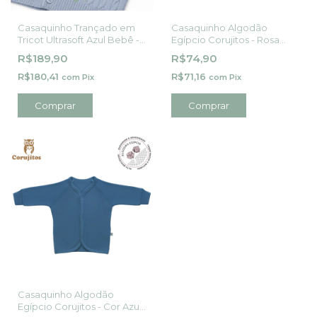
Casaquinho Trançado em
Casaquinho Algodão
Tricot Ultrasoft Azul Bebê -
Egípcio Corujitos - Rosa
Mini&Co
Chá
R$189,90
R$74,90
R$180,41
R$71,16
com
Pix
com
Pix
Comprar
Comprar
Casaquinho Algodão
Egípcio Corujitos - Cor Azul