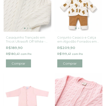
Casaquinho Trançado em
Conjunto Casaco e Calça
Tricot Ultrasoft Off White -
em Algodão Forrados em
Mini&Co
Microsoft Ursinhos Mini&Co
R$189,90
R$209,90
- Mini&Co
R$180,41
R$199,41
com
Pix
com
Pix
Comprar
Comprar