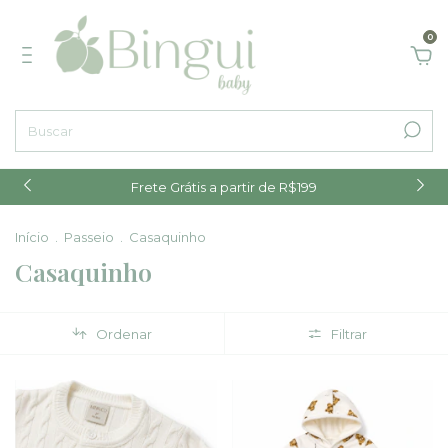
0
Frete Grátis a partir de R$199
Início
.
Passeio
.
Casaquinho
Casaquinho
Ordenar
Filtrar