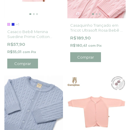
+1
Casaquinho Trançado em
Tricot Ultrasoft Rosa Bebê -
Casaco Bebê Menina
Mini&Co
Suedine Prime Cotton
R$189,90
Clean Piu Piu
R$57,90
R$180,41
com
Pix
R$55,01
com
Pix
Comprar
Comprar