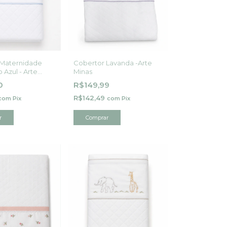
 Maternidade
Cobertor Lavanda -Arte
 Azul - Arte
Minas
0
R$149,99
R$142,49
com
Pix
com
Pix
r
Comprar