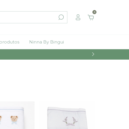
0
 produtos
Ninna By Bingui