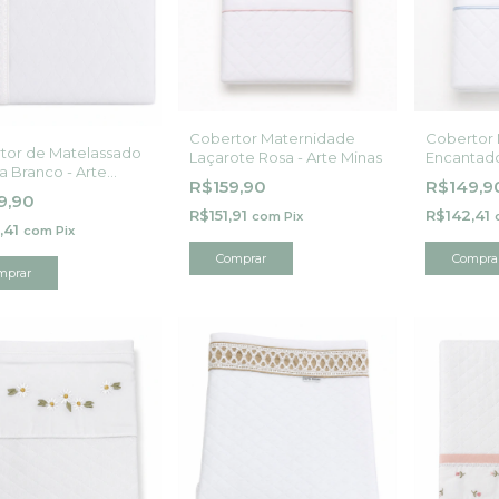
Cobertor Maternidade
Cobertor
tor de Matelassado
Laçarote Rosa - Arte Minas
Encantado
a Branco - Arte
Minas
R$159,90
R$149,9
9,90
R$151,91
R$142,41
com
Pix
,41
com
Pix
Comprar
Compra
mprar