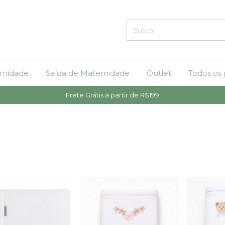
rnidade
Saída de Maternidade
Outlet
Todos os
Frete Grátis a partir de R$199