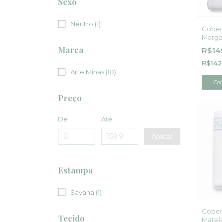
Sexo
Neutro (1)
Cober
Marga
Marca
R$14
R$142
Arte Minas (10)
Co
Preço
De
Até
Aplicar
Estampa
Savana (1)
Cober
Tecido
Matel