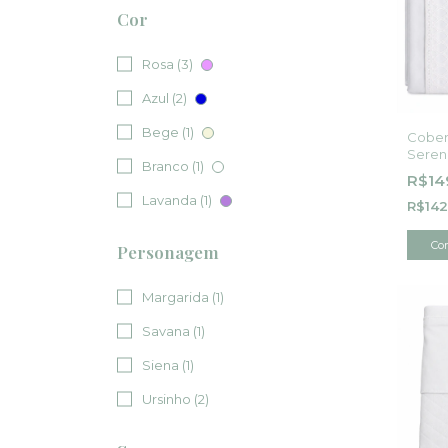
Cor
Rosa (3)
Azul (2)
Bege (1)
Cober
Seren
Branco (1)
Minas
R$14
Lavanda (1)
R$142
Co
Personagem
Margarida (1)
Savana (1)
Siena (1)
Ursinho (2)