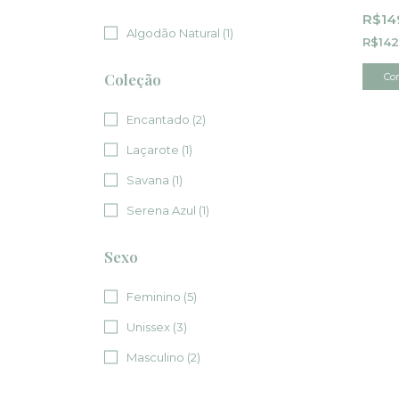
Arte M
R$14
Algodão Natural (1)
R$142
Coleção
Co
Encantado (2)
Laçarote (1)
Savana (1)
Serena Azul (1)
Sexo
Feminino (5)
Unissex (3)
Masculino (2)