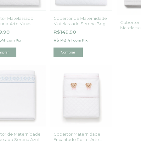
tor Matelassado
Cobertor de Maternidade
Cobertor
rida-Arte Minas
Matelassado Serena Bege
Matelassa
- Arte Minas
9,90
R$149,90
MINAS
,41
R$142,41
com
Pix
com
Pix
mprar
Comprar
tor de Maternidade
Cobertor Maternidade
assado Serena Azul -
Encantado Rosa - Arte