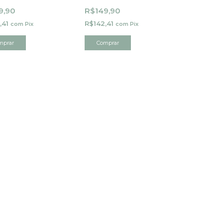
inas
Minas
9,90
R$149,90
,41
R$142,41
com
Pix
com
Pix
mprar
Comprar