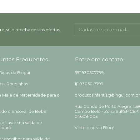
re-se e receba nossas ofertas.
untas Frequentes
Entre em contato
Dicas da Bingui
5511930507799
s - Roupinhas
1(1)93050-7799
de Mala de Maternidade para o
produtosinfantis@bingui.com.br
Rua Conde de Porto Alegre, 159
do o enxoval de Bebê
Campo Belo - Zona Sul/SP CEP:
04608-003
e Lavar sua saída de
nidade
Visite o nosso Blog!
or escolher para saída de