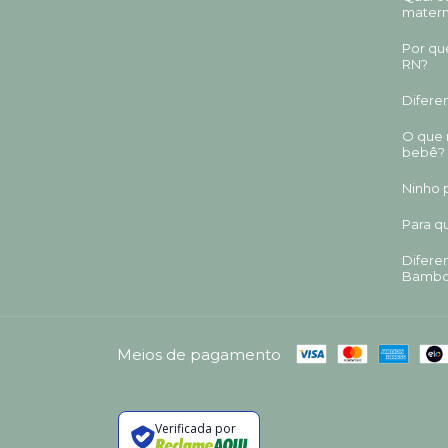
mater
Por qu
RN?
Difere
O que 
bebê?
Ninho p
Para q
Diferen
Bamb
Meios de pagamento
Verificada por