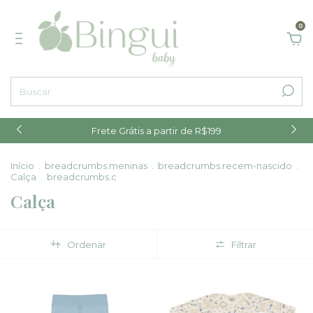
0
Frete Grátis a partir de R$199
Início
.
breadcrumbs.meninas
.
breadcrumbs.recem-nascido
.
Calça
.
breadcrumbs.c
Calça
Ordenar
Filtrar