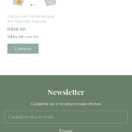
Calça com Pé Reversível
em Algodão Natural
Solzinho - Casulo de Anjo
R$56,90
R$54,06
com
Pix
Comprar
Newsletter
Cadastre-se e receba nossas ofertas.